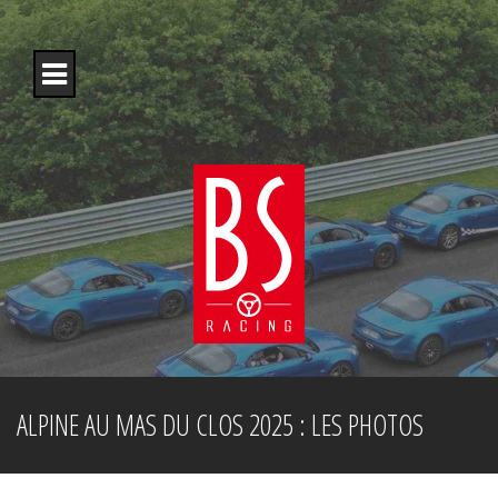
S
k
i
p
t
o
c
o
n
t
e
n
t
ALPINE AU MAS DU CLOS 2025 : LES PHOTOS