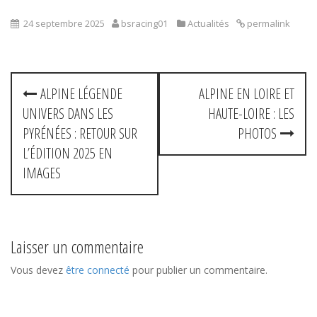
24 septembre 2025
bsracing01
Actualités
permalink
P
ALPINE LÉGENDE
ALPINE EN LOIRE ET
UNIVERS DANS LES
HAUTE-LOIRE : LES
o
PYRÉNÉES : RETOUR SUR
PHOTOS
s
L’ÉDITION 2025 EN
IMAGES
t
n
a
Laisser un commentaire
v
Vous devez
être connecté
pour publier un commentaire.
i