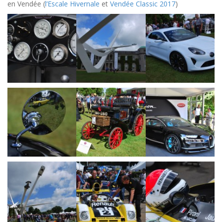
en Vendée (
l’Escale Hivernale
et
Vendée Classic 2017
)