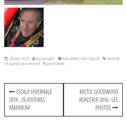
29 juin 2016
bsracing01
Actualités
,
Non classé
festival
of speed
,
goodwood
permalink
P
ESCALE HIVERNALE
MOTUL GOODWOOD
2016 : 25 VOITURES
ROADTRIP 2016 : LES
o
MAXIMUM
PHOTOS
s