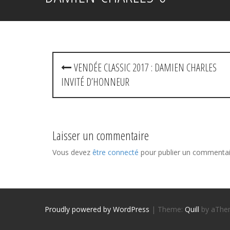
P
VENDÉE CLASSIC 2017 : DAMIEN CHARLES
INVITÉ D’HONNEUR
o
s
t
Laisser un commentaire
n
Vous devez
être connecté
pour publier un commentai
a
v
i
Proudly powered by WordPress
|
Theme:
Quill
by aThe