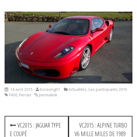
14 avril 2015
bsracing01
Actualités
,
Les participants 2015
F430
,
Ferrari
permalink
P
VC2015 : JAGUAR TYPE
VC2015 : ALPINE TURBO
E COUPÉ
V6 MILLE MILES DE 1989