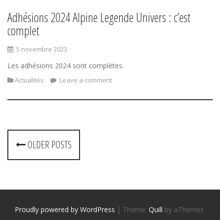
Adhésions 2024 Alpine Legende Univers : c’est
complet
5 novembre 2023
Les adhésions 2024 sont complètes.
Actualités
Leave a comment
P
OLDER POSTS
o
s
t
Proudly powered by WordPress
|
Theme:
Quill
by aThemes