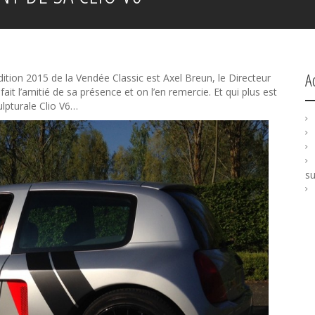
A
édition 2015 de la Vendée Classic est Axel Breun, le Directeur
it l’amitié de sa présence et on l’en remercie. Et qui plus est
ulpturale Clio V6…
su