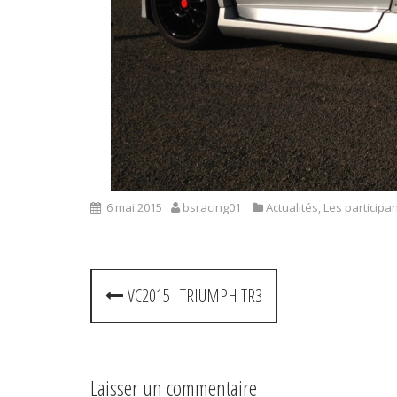
6 mai 2015
bsracing01
Actualités
,
Les participa
P
VC2015 : TRIUMPH TR3
o
s
Laisser un commentaire