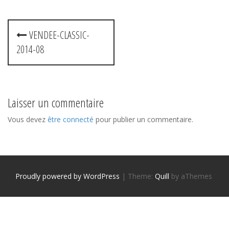
P
VENDEE-CLASSIC-
2014-08
o
s
t
Laisser un commentaire
n
Vous devez
être connecté
pour publier un commentaire.
a
v
i
Proudly powered by WordPress
|
Theme:
Quill
by aThemes
g
a